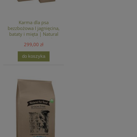
Karma dla psa
bezzbożowa I jagnięcina,
bataty i mięta | Natural
Pet Food 12kg + 1 kg
299,00 zł
GRATIS
do koszyka