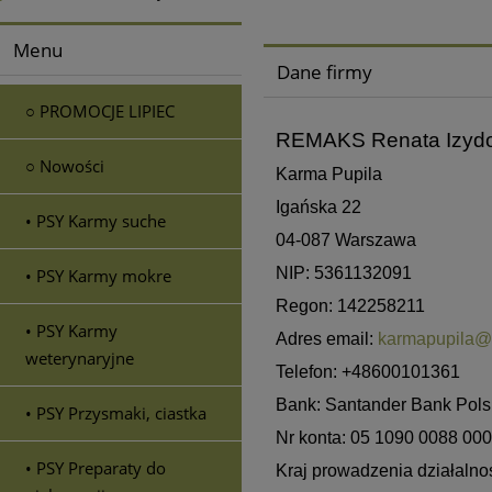
Menu
Dane firmy
○ PROMOCJE LIPIEC
REMAKS Renata Izyd
○ Nowości
Karma Pupila
Igańska 22
• PSY Karmy suche
04-087 Warszawa
NIP: 5361132091
• PSY Karmy mokre
Regon: 142258211
• PSY Karmy
Adres email:
karmapupila@
weterynaryjne
Telefon: +48600101361
Bank: Santander Bank Pols
• PSY Przysmaki, ciastka
Nr konta: 05 1090 0088 00
• PSY Preparaty do
Kraj prowadzenia działalno