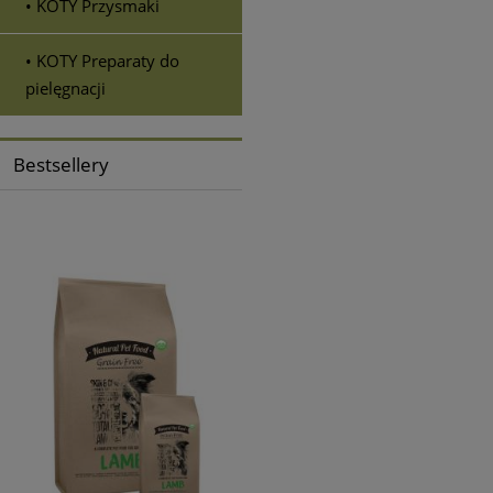
• KOTY Przysmaki
• KOTY Preparaty do
pielęgnacji
Bestsellery