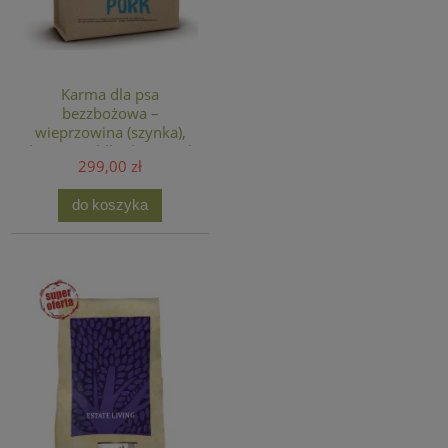
Karma dla psa
bezzbożowa –
wieprzowina (szynka),
bataty i jabłka | Natural
299,00 zł
Pet Food 12kg
do koszyka