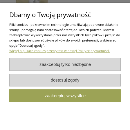
Dbamy o Twoją prywatność
Pliki cookies i pokrewne im technologie umożliwiają poprawne działanie
strony i pomagają nam dostosować ofertę do Twoich potrzeb. Możesz
Karma dla psa Essential
zaakceptować wykorzystanie przez nas wszystkich tych plików i przejść do
Food I Estate Living I
sklepu lub dostosować użycie plików do swoich preferencji, wybierając
jagnięcina | 10kg Puszka
opcję "Dostosuj zgody".
800g Isegrim GRATIS
Więcej o plikach cookies przeczytasz w naszej Polityce prywatności.
265,00 zł
zaakceptuj tylko niezbędne
do koszyka
dostosuj zgody
Zakupy
Pomoc
Moje ko
zaakceptuj wszystkie
Użytkowanie sklepu oznacza zgodę na wykorzystywanie plików c
pokaż pełną wersję strony
Sklep internetowy Shoper.pl