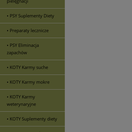
pielęgnacji
• PSY Suplementy Diety
• Preparaty lecznicze
• PSY Eliminacja
zapachów
• KOTY Karmy suche
• KOTY Karmy mokre
• KOTY Karmy
weterynaryjne
• KOTY Suplementy diety