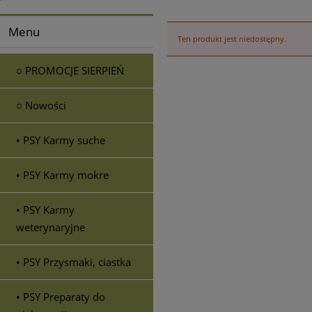
Menu
Ten produkt jest niedostępny.
○ PROMOCJE SIERPIEŃ
○ Nowości
• PSY Karmy suche
• PSY Karmy mokre
• PSY Karmy
weterynaryjne
• PSY Przysmaki, ciastka
• PSY Preparaty do