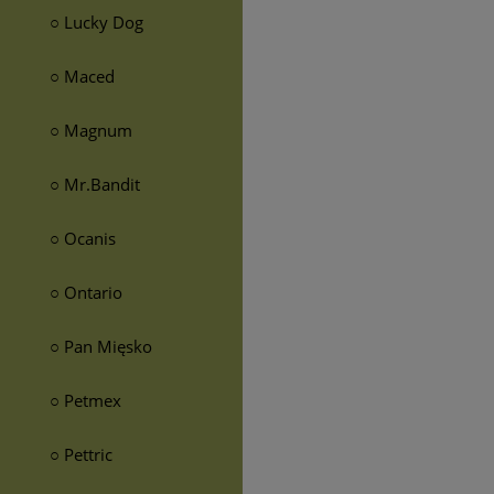
○ Lucky Dog
○ Maced
○ Magnum
○ Mr.Bandit
○ Ocanis
○ Ontario
○ Pan Mięsko
○ Petmex
○ Pettric