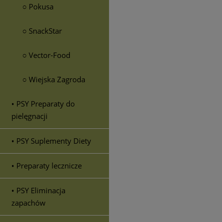
○ Pokusa
○ SnackStar
○ Vector-Food
○ Wiejska Zagroda
• PSY Preparaty do
pielęgnacji
• PSY Suplementy Diety
• Preparaty lecznicze
• PSY Eliminacja
zapachów