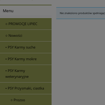
Menu
Nie znaleziono produktów spełniając
○ PROMOCJE LIPIEC
○ Nowości
• PSY Karmy suche
• PSY Karmy mokre
• PSY Karmy
weterynaryjne
• PSY Przysmaki, ciastka
○ Prozoo