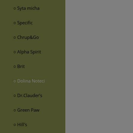
○ Syta micha
○ Specific
○ Chrup&Go
○ Alpha Spirit
○ Brit
○ Dolina Noteci
○ Dr.Clauder's
○ Green Paw
○ Hill's