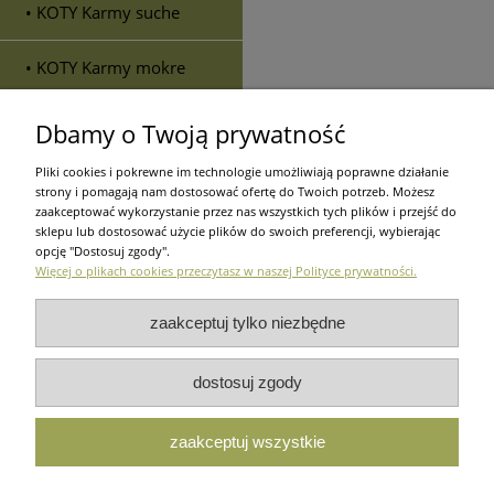
• KOTY Karmy suche
• KOTY Karmy mokre
• KOTY Karmy
Dbamy o Twoją prywatność
weterynaryjne
Pliki cookies i pokrewne im technologie umożliwiają poprawne działanie
strony i pomagają nam dostosować ofertę do Twoich potrzeb. Możesz
• KOTY Suplementy diety
zaakceptować wykorzystanie przez nas wszystkich tych plików i przejść do
sklepu lub dostosować użycie plików do swoich preferencji, wybierając
opcję "Dostosuj zgody".
• KOTY Przysmaki
Więcej o plikach cookies przeczytasz w naszej Polityce prywatności.
• KOTY Preparaty do
zaakceptuj tylko niezbędne
pielęgnacji
dostosuj zgody
Zakupy
Pomoc
Moje ko
zaakceptuj wszystkie
Użytkowanie sklepu oznacza zgodę na wykorzystywanie plików c