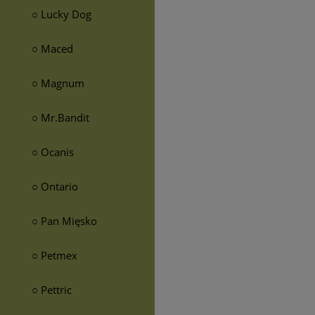
○ Lucky Dog
○ Maced
○ Magnum
○ Mr.Bandit
○ Ocanis
○ Ontario
○ Pan Mięsko
○ Petmex
○ Pettric