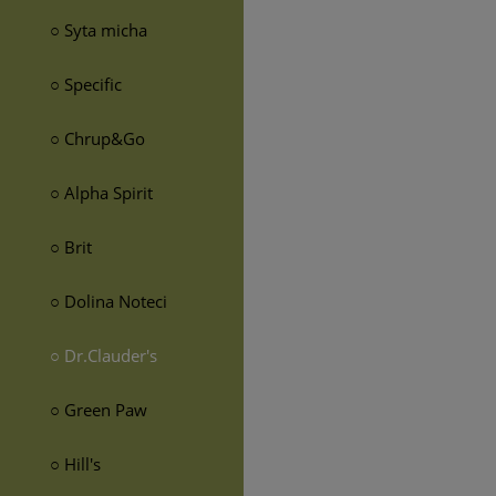
○ Syta micha
○ Specific
○ Chrup&Go
○ Alpha Spirit
○ Brit
○ Dolina Noteci
○ Dr.Clauder's
○ Green Paw
○ Hill's