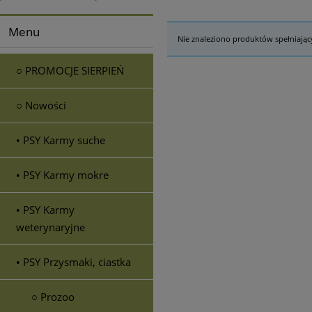
Menu
Nie znaleziono produktów spełniając
○ PROMOCJE SIERPIEŃ
○ Nowości
• PSY Karmy suche
• PSY Karmy mokre
• PSY Karmy
weterynaryjne
• PSY Przysmaki, ciastka
○ Prozoo