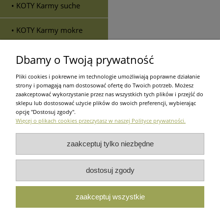
• KOTY Karmy suche
• KOTY Karmy mokre
• KOTY Karmy
Dbamy o Twoją prywatność
weterynaryjne
Pliki cookies i pokrewne im technologie umożliwiają poprawne działanie
strony i pomagają nam dostosować ofertę do Twoich potrzeb. Możesz
• KOTY Suplementy diety
zaakceptować wykorzystanie przez nas wszystkich tych plików i przejść do
sklepu lub dostosować użycie plików do swoich preferencji, wybierając
opcję "Dostosuj zgody".
• KOTY Przysmaki
Więcej o plikach cookies przeczytasz w naszej Polityce prywatności.
• KOTY Preparaty do
zaakceptuj tylko niezbędne
pielęgnacji
dostosuj zgody
Zakupy
Pomoc
Moje ko
zaakceptuj wszystkie
Użytkowanie sklepu oznacza zgodę na wykorzystywanie plików c