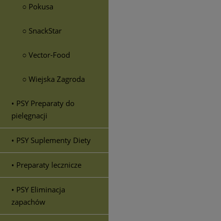
○ Pokusa
○ SnackStar
○ Vector-Food
○ Wiejska Zagroda
• PSY Preparaty do
pielęgnacji
• PSY Suplementy Diety
• Preparaty lecznicze
• PSY Eliminacja
zapachów