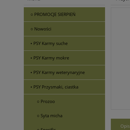
○ PROMOCJE SIERPIEŃ
○ Nowości
• PSY Karmy suche
• PSY Karmy mokre
• PSY Karmy weterynaryjne
• PSY Przysmaki, ciastka
○ Prozoo
○ Syta micha
Opis
○ Specific