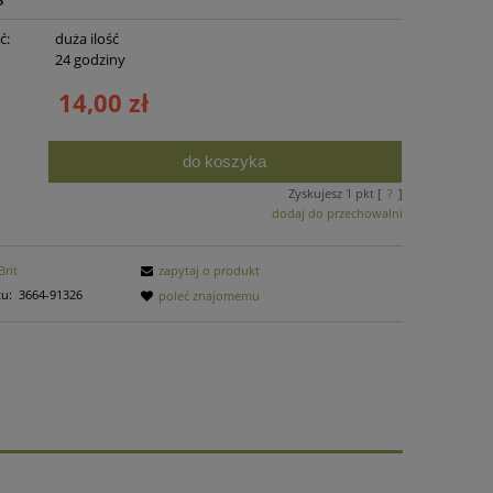
ć:
duża ilość
:
24 godziny
14,00 zł
do koszyka
Zyskujesz
1
pkt [
?
]
dodaj do przechowalni
Brit
zapytaj o produkt
u:
3664-91326
poleć znajomemu