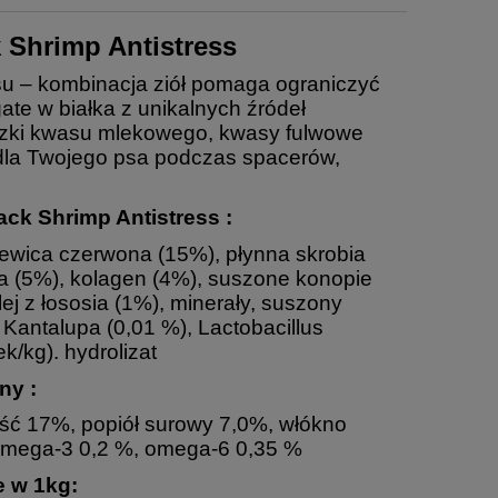
 Shrimp Antistress
su – kombinacja ziół pomaga ograniczyć
te w białka z unikalnych źródeł
eczki kwasu mlekowego, kwasy fulwowe
 dla Twojego psa podczas spacerów,
ack Shrimp Antistress :
ewica czerwona (15%), płynna skrobia
sia (5%), kolagen (4%), suszone konopie
ej z łososia (1%), minerały, suszony
 Kantalupa (0,01 %), Lactobacillus
ek/kg).
hydrolizat
ny :
ość 17%, popiół surowy 7,0%, włókno
 omega-3 0,2 %, omega-6 0,35 %
e w 1kg: