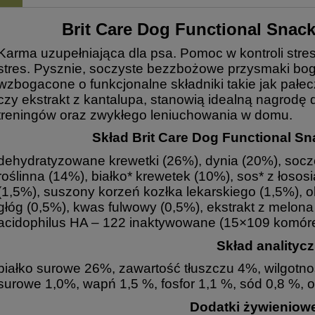
Brit Care Dog Functional Snack
Karma uzupełniająca dla psa. Pomoc w kontroli stre
stres. Pysznie, soczyste bezzbożowe przysmaki boga
wzbogacone o funkcjonalne składniki takie jak pał
czy ekstrakt z kantalupa, stanowią idealną nagrodę
treningów oraz zwykłego leniuchowania w domu.
Skład Brit Care Dog Functional Sn
dehydratyzowane krewetki (26%), dynia (20%), socz
roślinna (14%), białko* krewetek (10%), sos* z łoso
(1,5%), suszony korzeń kozłka lekarskiego (1,5%), ol
głóg (0,5%), kwas fulwowy (0,5%), ekstrakt z melona
acidophilus HA – 122 inaktywowane (15×109 komór
Skład analitycz
białko surowe 26%, zawartość tłuszczu 4%, wilgotn
surowe 1,0%, wapń 1,5 %, fosfor 1,1 %, sód 0,8 %,
Dodatki żywieniow