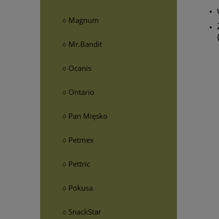
○ Magnum
○ Mr.Bandit
○ Ocanis
○ Ontario
○ Pan Mięsko
○ Petmex
○ Pettric
○ Pokusa
○ SnackStar