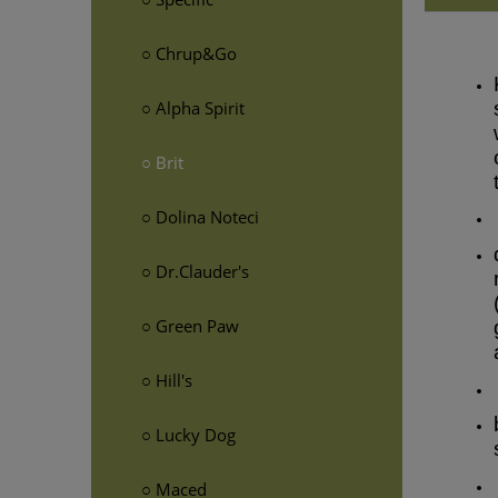
○ Chrup&Go
○ Alpha Spirit
○ Brit
○ Dolina Noteci
○ Dr.Clauder's
○ Green Paw
○ Hill's
○ Lucky Dog
○ Maced