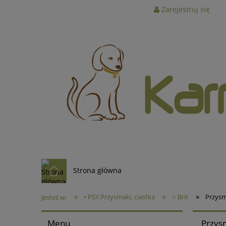
Zarejestruj się
Strona główna
»
»
»
• PSY Przysmaki, ciastka
○ Brit
Przysm
Jesteś w:
Menu
Przysm