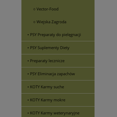
○ Vector-Food
○ Wiejska Zagroda
• PSY Preparaty do pielęgnacji
• PSY Suplementy Diety
• Preparaty lecznicze
• PSY Eliminacja zapachów
• KOTY Karmy suche
• KOTY Karmy mokre
• KOTY Karmy weterynaryjne