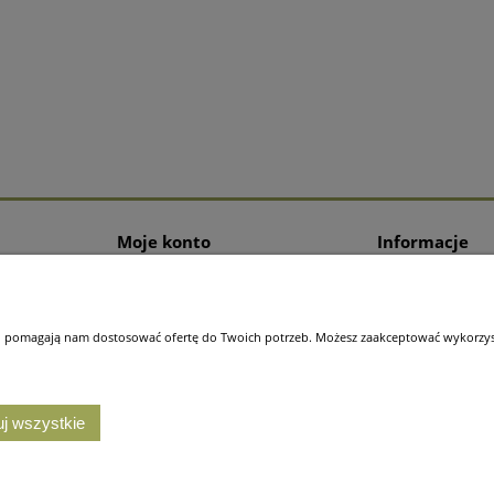
Moje konto
Informacje
Logowanie
O nas
Program lojalnościowy
Dane firmy
 i pomagają nam dostosować ofertę do Twoich potrzeb. Możesz zaakceptować wykorzysta
j wszystkie
ę na wykorzystywanie plików cookies. Szczegółowe informacje
tutaj
. Kr