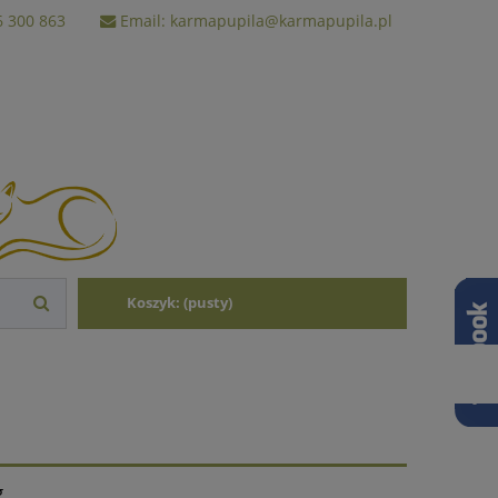
6 300 863
Email: karmapupila@karmapupila.pl
Koszyk:
(pusty)
g